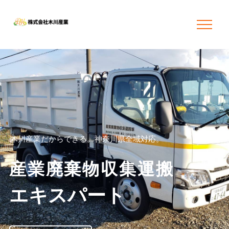
木
川
産
業
だ
か
ら
で
き
る
。
神
奈
川
県
全
域
対
応
。
産
業
廃
棄
物
収
集
運
搬
エ
キ
ス
パ
ー
ト